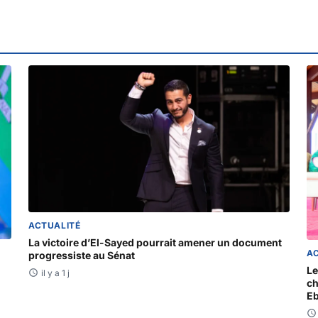
ACTUALITÉ
La victoire d’El-Sayed pourrait amener un document
A
progressiste au Sénat
Le
il y a 1 j
ch
Eb