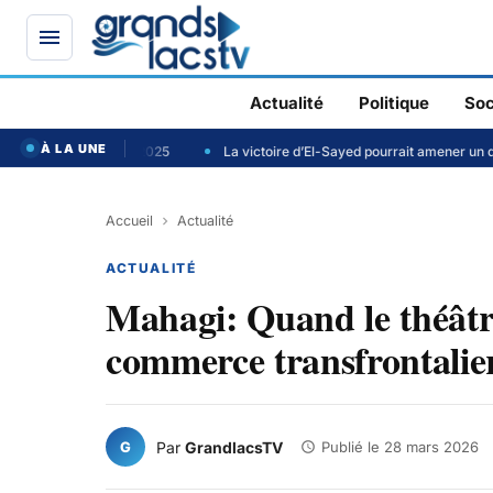
Actualité
Politique
Soc
À LA UNE
en 2025
La victoire d’El-Sayed pourrait amener un document progressis
Accueil
Actualité
ACTUALITÉ
Mahagi: Quand le théâtre 
commerce transfrontalie
G
Par
GrandlacsTV
Publié le
28 mars 2026