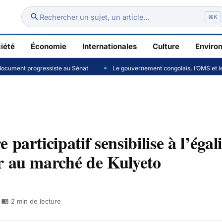
Rechercher un sujet, un article…
⌘K
iété
Économie
Internationales
Culture
Enviro
te au Sénat
Le gouvernement congolais, l’OMS et le CDC Africa changen
participatif sensibilise à l’égal
r au marché de Kulyeto
2
min de lecture