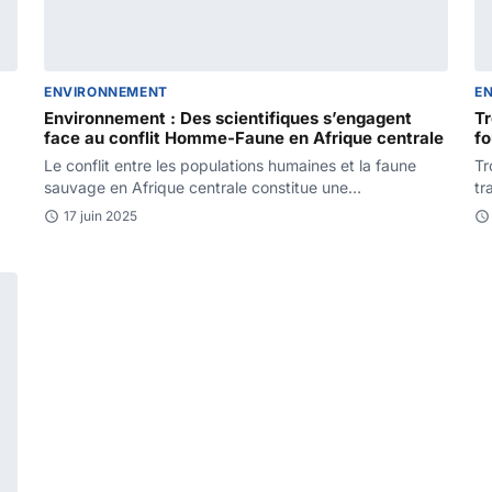
ENVIRONNEMENT
E
Environnement : Des scientifiques s’engagent
T
face au conflit Homme-Faune en Afrique centrale
f
Le conflit entre les populations humaines et la faune
Tr
sauvage en Afrique centrale constitue une
tr
problématique de plus…
qu
17 juin 2025