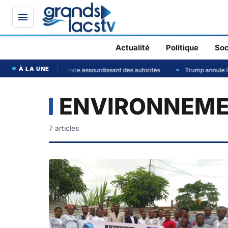
Actualité
Politique
Soc
À LA UNE
 7 victimes, et un silence assourdissant des autorités
Trump annule l’attaq
ENVIRONNEM
7
article
s