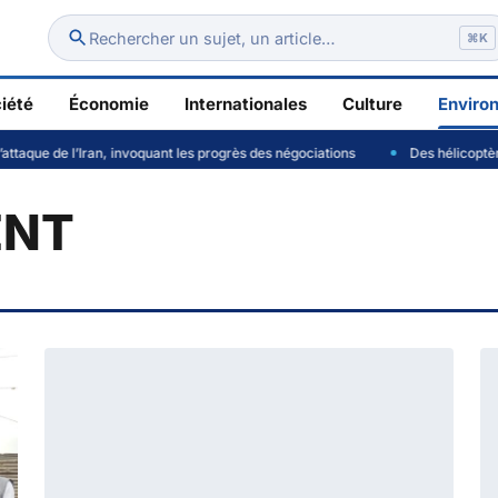
Rechercher un sujet, un article…
⌘K
iété
Économie
Internationales
Culture
Enviro
ue de l’Iran, invoquant les progrès des négociations
Des hélicoptères en
ENT