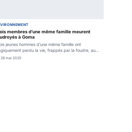
NVIRONNEMENT
rois membres d’une même famille meurent
oudroyés à Goma
ois jeunes hommes d’une même famille ont
agiquement perdu la vie, frappés par la foudre, au
artier Lac…
28 mai 2025