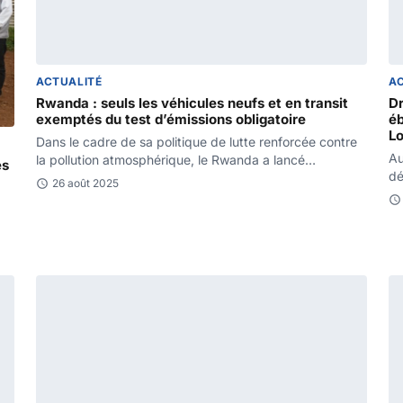
ACTUALITÉ
A
Rwanda : seuls les véhicules neufs et en transit
Dr
exemptés du test d’émissions obligatoire
éb
L
Dans le cadre de sa politique de lutte renforcée contre
Au
la pollution atmosphérique, le Rwanda a lancé
és
dé
officiellement,…
26 août 2025