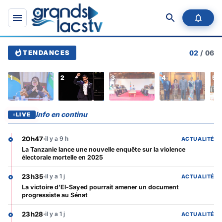
9
1
1
1
1
1
h
j
j
j
j
j
La
victoire
d’El-
TENDANCES
02
/
06
Sayed
2
pourrait
amener
1
2
3
4
5
un
document
progressiste
au
Info en continu
LIVE
Sénat
20h47
il y a 9 h
ACTUALITÉ
La Tanzanie lance une nouvelle enquête sur la violence
électorale mortelle en 2025
23h35
il y a 1 j
ACTUALITÉ
La victoire d’El-Sayed pourrait amener un document
progressiste au Sénat
23h28
il y a 1 j
ACTUALITÉ