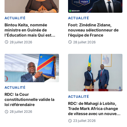
ACTUALITÉ
ACTUALITÉ
Bintou Keita, nommée
Foot: Zinédine Zidane,
ministre en Guinée de
nouveau sélectionneur de
l’Éducation mais Qui est
l’équipe de France
Bintou Keïta?
28 juillet 2026
28 juillet 2026
ACTUALITÉ
RDC: la Cour
ACTUALITÉ
constitutionnelle valide la
RDC: de Mahagi à Lobito,
loi référendaire
Trade Mark Africa change
28 juillet 2026
de vitesse avec un nouveau
Directeur Pays
23 juillet 2026