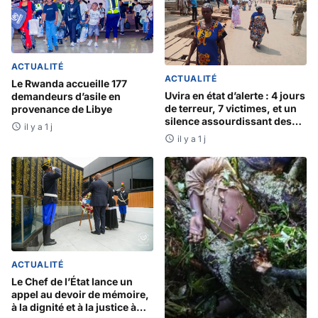
ACTUALITÉ
ACTUALITÉ
Le Rwanda accueille 177
Uvira en état d’alerte : 4 jours
demandeurs d’asile en
de terreur, 7 victimes, et un
provenance de Libye
silence assourdissant des
il y a 1 j
autorités
il y a 1 j
ACTUALITÉ
Le Chef de l’État lance un
appel au devoir de mémoire,
à la dignité et à la justice à