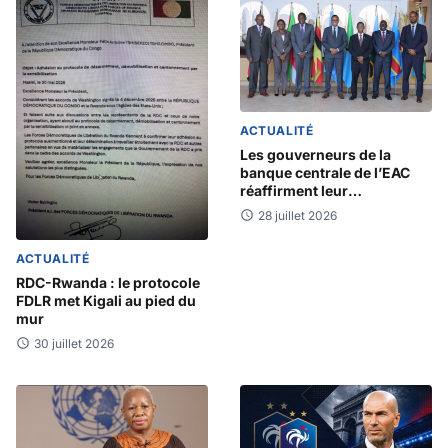
ACTUALITÉ
Les gouverneurs de la
banque centrale de l’EAC
réaffirment leur
engagement envers la
28 juillet 2026
monnaie unique d’ici 2031
ACTUALITÉ
RDC-Rwanda : le protocole
FDLR met Kigali au pied du
mur
30 juillet 2026