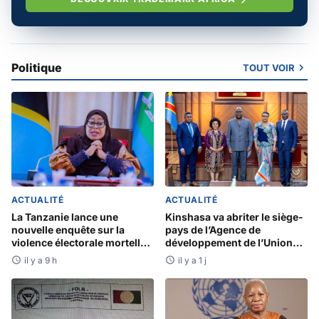
Politique
TOUT VOIR
ACTUALITÉ
ACTUALITÉ
La Tanzanie lance une
Kinshasa va abriter le siège-
nouvelle enquête sur la
pays de l’Agence de
violence électorale mortelle
développement de l’Union
en 2025
Africaine-Nouveau
il y a 9 h
il y a 1 j
partenariat pour le
développement de l’Afrique
(AUDA-NEPAD)