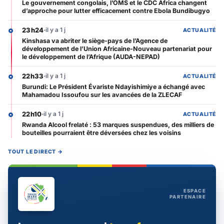
Le gouvernement congolais, l’OMS et le CDC Africa changent
d’approche pour lutter efficacement contre Ebola Bundibugyo
23h24
il y a 1 j
ACTUALITÉ
Kinshasa va abriter le siège-pays de l’Agence de
développement de l’Union Africaine-Nouveau partenariat pour
le développement de l’Afrique (AUDA-NEPAD)
22h33
il y a 1 j
ACTUALITÉ
Burundi: Le Président Évariste Ndayishimiye a échangé avec
Mahamadou Issoufou sur les avancées de la ZLECAF
22h10
il y a 1 j
ACTUALITÉ
Rwanda Alcool frelaté : 53 marques suspendues, des milliers de
bouteilles pourraient être déversées chez les voisins
TOUT LE DIRECT →
ESPACE
PARTENAIRE