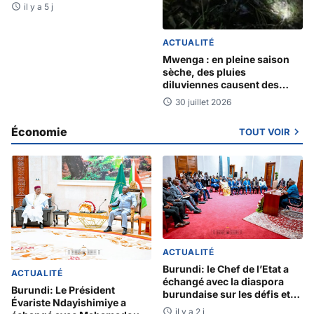
l’occasion de la journée
il y a 5 j
nationale de
commémoration du
GENOCOST
ACTUALITÉ
Mwenga : en pleine saison
sèche, des pluies
diluviennes causent des
dégâts mortels
30 juillet 2026
Économie
TOUT VOIR
ACTUALITÉ
Burundi: le Chef de l’Etat a
ACTUALITÉ
échangé avec la diaspora
Burundi: Le Président
burundaise sur les défis et
Évariste Ndayishimiye a
opportunités
il y a 2 j