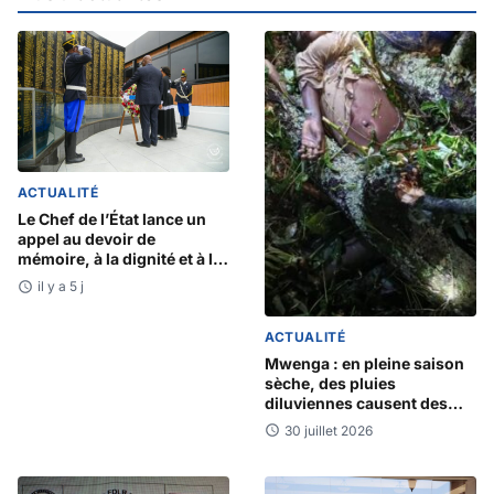
ACTUALITÉ
Le Chef de l’État lance un
appel au devoir de
mémoire, à la dignité et à la
justice à l’occasion de la
il y a 5 j
journée nationale de
commémoration du
ACTUALITÉ
GENOCOST
Mwenga : en pleine saison
sèche, des pluies
diluviennes causent des
dégâts mortels
30 juillet 2026