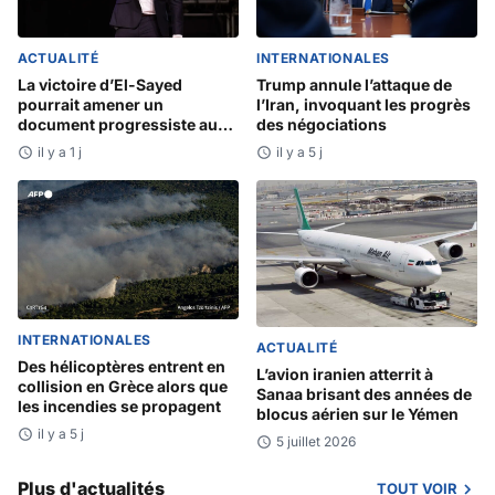
ACTUALITÉ
INTERNATIONALES
La victoire d’El-Sayed
Trump annule l’attaque de
pourrait amener un
l’Iran, invoquant les progrès
document progressiste au
des négociations
Sénat
il y a 1 j
il y a 5 j
INTERNATIONALES
ACTUALITÉ
Des hélicoptères entrent en
L’avion iranien atterrit à
collision en Grèce alors que
Sanaa brisant des années de
les incendies se propagent
blocus aérien sur le Yémen
il y a 5 j
5 juillet 2026
Plus d'actualités
TOUT VOIR