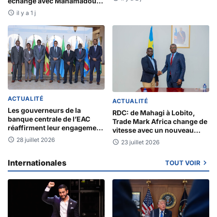
échangé avec Mahamadou
d’investissement
Issoufou sur les avancées de
il y a 1 j
la ZLECAF
ACTUALITÉ
ACTUALITÉ
Les gouverneurs de la
RDC: de Mahagi à Lobito,
banque centrale de l’EAC
Trade Mark Africa change de
réaffirment leur engagement
vitesse avec un nouveau
envers la monnaie unique
Directeur Pays
28 juillet 2026
23 juillet 2026
d’ici 2031
Internationales
TOUT VOIR