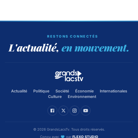
RESTONS CONNECTÉS
L'actualité,
en mouvement.
Actualité
Politique
Société
Économie
Internationales
Culture
Environnement
©
2026
GrandsLacsTv. Tous droits réservés.
Conçu avec
par
FLEXO STUDIO