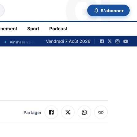
GL
S'abonner
nnement
Sport
Podcast
Vendredi 7 Août 2026
shasa va abriter le siège-pays de l’Agence de développement de l’Union Afric
Partager