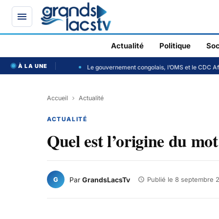
Actualité
Politique
Soc
À LA UNE
iste au Sénat
Le gouvernement congolais, l’OMS et le CDC Africa chan
Accueil
Actualité
ACTUALITÉ
Quel est l’origine du mo
G
Par
GrandsLacsTv
Publié le
8 septembre 