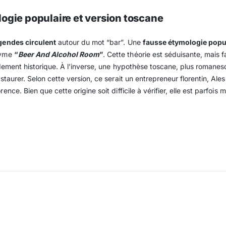
ogie populaire et version toscane
gendes circulent
autour du mot “bar”. Une
fausse étymologie popu
nyme
“
Beer And Alcohol Room
”
. Cette théorie est séduisante, mais fa
ondement historique. À l’inverse, une hypothèse toscane, plus romane
estaurer. Selon cette version, ce serait un entrepreneur florentin, Al
nce. Bien que cette origine soit difficile à vérifier, elle est parfoi