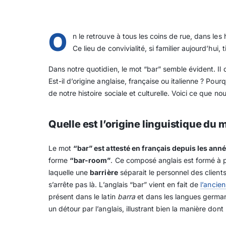
O
n le retrouve à tous les coins de rue, dans les
Ce lieu de convivialité, si familier aujourd’hu
Dans notre quotidien, le mot “bar” semble évident. Il d
Est-il d’origine anglaise, française ou italienne ? Pou
de notre histoire sociale et culturelle. Voici ce que n
Quelle est l’origine linguistique du 
Le mot
“bar” est attesté en français depuis les an
forme
“bar-room”
. Ce composé anglais est formé à 
laquelle une
barrière
séparait le personnel des client
s’arrête pas là. L’anglais “bar” vient en fait de
l’ancien
présent dans le latin
barra
et dans les langues german
un détour par l’anglais, illustrant bien la manière don