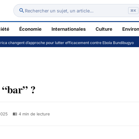
Rechercher un sujet, un article…
⌘K
iété
Économie
Internationales
Culture
Enviro
gent d’approche pour lutter efficacement contre Ebola Bundibugyo
Kin
t “bar” ?
2025
4
min de lecture