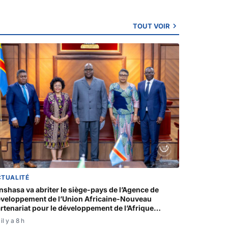
TOUT VOIR
CTUALITÉ
nshasa va abriter le siège-pays de l’Agence de
veloppement de l’Union Africaine-Nouveau
rtenariat pour le développement de l’Afrique
AUDA-NEPAD)
il y a 8 h