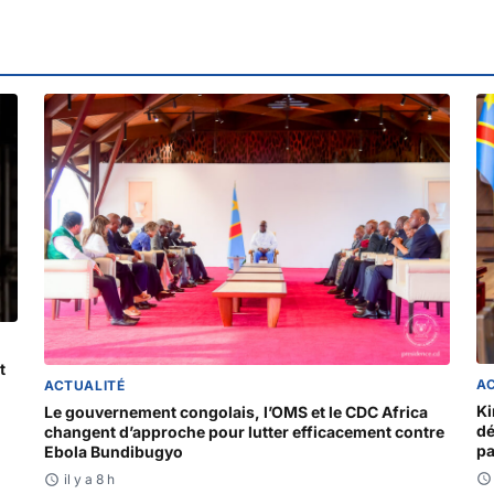
t
A
ACTUALITÉ
Ki
Le gouvernement congolais, l’OMS et le CDC Africa
dé
changent d’approche pour lutter efficacement contre
pa
Ebola Bundibugyo
(
il y a 8 h