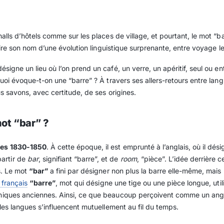
 halls d’hôtels comme sur les places de village, et pourtant, le mot “b
i, tire son nom d’une évolution linguistique surprenante, entre voyage 
ésigne un lieu où l’on prend un café, un verre, un apéritif, seul ou en
rquoi évoque-t-on une “barre” ? À travers ses allers-retours entre lan
ous savons, avec certitude, de ses origines.
mot “bar” ?
nées 1830-1850
. À cette époque, il est emprunté à l’anglais, où il dé
partir de
bar
, signifiant “barre”, et de
room
, “pièce”. L’idée derrière c
s. Le mot
“bar”
a fini par désigner non plus la barre elle-même, mais 
 français
“barre”
, mot qui désigne une tige ou une pièce longue, ut
iques anciennes. Ainsi, ce que beaucoup perçoivent comme un angli
t les langues s’influencent mutuellement au fil du temps.