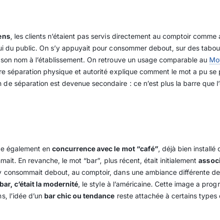
ens
, les clients n’étaient pas servis directement au comptoir comme
lui du public. On s’y appuyait pour consommer debout, sur des tabour
son nom à l’établissement. On retrouve un usage comparable au
Mo
ntre séparation physique et autorité explique comment le mot a pu se
de séparation est devenue secondaire : ce n’est plus la barre que l’
ntre également en
concurrence avec le mot “café”
, déjà bien install
mmait. En revanche, le mot “bar”, plus récent, était initialement
associ
 y consommait debout, au comptoir, dans une ambiance différente de c
 bar, c’était la modernité
, le style à l’américaine. Cette image a pro
s, l’idée d’un
bar chic ou tendance
reste attachée à certains types